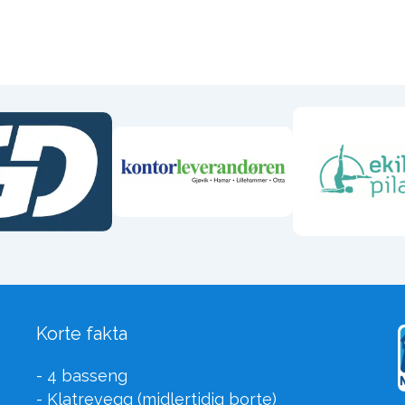
Korte fakta
- 4 basseng
- Klatrevegg (midlertidig borte)