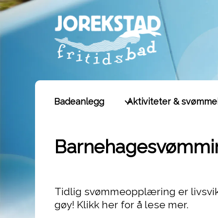
Hopp
rett
til
innholdet
Badeanlegg
Aktiviteter & svømme
Barnehagesvømmi
Tidlig svømmeopplæring er livsvik
gøy! Klikk her for å lese mer.