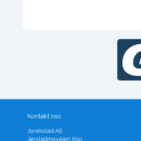
Kontakt oss
Jorekstad AS
Jørstadmoveien 690